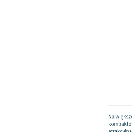
Największy
kompaktow
atrakcyjn