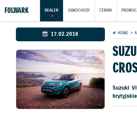
FOLWARK
DEALER
SAMOCHODY
CENNIK
PROMOC
17.02.2016
HOME
A
SUZU
CRO
Suzuki V
brytyjsk