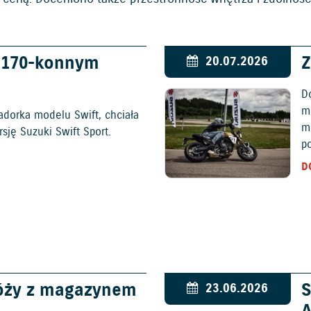
w 170-konnym
Z
20.07.2026
D
mo
adorka modelu Swift, chciała
m
ję Suzuki Swift Sport.
p
D
óży z magazynem
S
23.06.2026