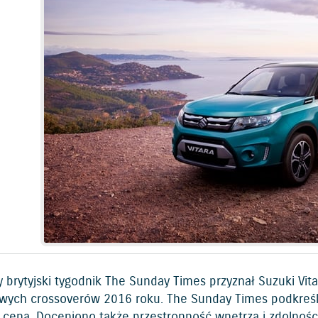
 brytyjski tygodnik The Sunday Times przyznał Suzuki Vita
ych crossoverów 2016 roku. The Sunday Times podkreśla,
ą ceną. Doceniono także przestronność wnętrza i zdolnośc