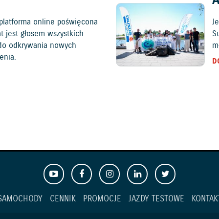
platforma online poświęcona
Je
at jest głosem wszystkich
S
c do odkrywania nowych
mł
enia.
D
SAMOCHODY
CENNIK
PROMOCJE
JAZDY TESTOWE
KONTAK