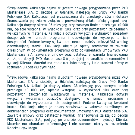
2
Przykładowa kalkulacja najmu długoterminowego przygotowana przez PKO
Masterlease S.A. z siedzibą w Gdańsku, należącą do Grupy PKO Banku
Polskiego S.A. Kalkulacja jest przeznaczona dla przedsiębiorców i dotyczy
finansowania pojazdu w związku z prowadzoną działalnością gospodarczą.
Kalkulacja dotyczy okresu 36 miesięcy, przy rocznym limicie przebiegu 10 000
km, opłacie wstępnej w wysokości 10% oraz przy pozostałych założeniach
wskazanych w materiale. Kalkulacja dotyczy wyłącznie wybranych pojazdów
dostępnych w ramach programu i obowiązuje do wyczerpania ich
dostępności. Podane kwoty są kwotami netto - należy doliczyć VAT według
obowiązującej stawki. Kalkulacja obejmuje opłaty serwisowe w zakresie
określonym w dokumentach programu oraz dokumentach umownych PKO
Masterlease S.A. Zawarcie umowy oraz ostateczne warunki finansowania
zależą od decyzji PKO Masterlease S.A., podjętej po analizie dokumentów i
sytuacji Klienta. Materiał ma charakter informacyjny i nie stanowi oferty w
rozumieniu Kodeksu cywilnego.
3
Przykładowa kalkulacja najmu długoterminowego przygotowana przez PKO
Masterlease S.A. z siedzibą w Gdańsku, należącą do Grupy PKO Banku
Polskiego S.A. Kalkulacja dotyczy okresu 36 miesięcy, przy rocznym limicie
przebiegu 10 000 km, opłacie wstępnej w wysokości 10% oraz przy
pozostałych założeniach wskazanych w materiale. Kalkulacja dotyczy
wyłącznie wybranych pojazdów dostępnych w ramach programu i
obowiązuje do wyczerpania ich dostępności. Podane kwoty są kwotami
brutto. Kalkulacja obejmuje opłaty serwisowe w zakresie określonym w
dokumentach programu oraz dokumentach umownych PKO Masterlease S.A.
Zawarcie umowy oraz ostateczne warunki finansowania zależą od decyzji
PKO Masterlease S.A., podjętej po analizie dokumentów i sytuacji Klienta.
Materiał ma charakter informacyjny i nie stanowi oferty w rozumieniu
Kodeksu cywilnego.