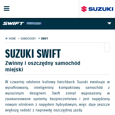
PREZENTACJA
HOME
SAMOCHODY
SWIFT
GALERIA I FILMY
SUZUKI SWIFT
TECHNOLOGIE
Zwinny i oszczędny samochód
miejski
CENNIK
WYPOSAŻENIE
W czwartej odsłonie kultowy hatchback Suzuki ewoluuje w
wyrafinowany, inteligentny kompaktowy samochód z
KOLORY NADWOZIA
wyrazistym designem. Swift został wyposażony w
zaawansowane systemy bezpieczeństwa i jest napędzany
nowym silnikiem z napędem hybrydowym, więc daje jeszcze
większą radość z naprawdę oszczędnej jazdy.