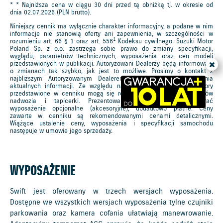
* * Najniższa cena w ciągu 30 dni przed tą obniżką tj. w okresie od
dnia 02.07.2026 (PLN brutto).
Niniejszy cennik ma wyłącznie charakter informacyjny, a podane w nim
informacje nie stanowią oferty ani zapewnienia, w szczególności w
1
rozumieniu art. 66 § 1 oraz art. 556
Kodeksu cywilnego. Suzuki Motor
Poland Sp. z o.o. zastrzega sobie prawo do zmiany specyfikacji,
wyglądu, parametrów technicznych, wyposażenia oraz cen modeli
przedstawionych w publikacji. Autoryzowani Dealerzy będą informowani
o zmianach tak szybko, jak jest to możliwe. Prosimy o kontakt z
najbliższym Autoryzowanym Dealerem SUZUKI w celu uzyskania
aktualnych informacji. Ze względu na ograniczenia techniki, kolory
przedstawione w cenniku mogą się różnić od rzeczywistych kolorów
nadwozia i tapicerki. Prezentowane zdjęcia mogą zawierać
wyposażenie opcjonalne (akcesoryjne), dodatkowo płatne. Ceny
zawarte w cenniku są rekomendowanymi cenami detalicznymi.
Wiążące ustalenie ceny, wyposażenia i specyfikacji samochodu
następuje w umowie jego sprzedaży.
WYPOSAŻENIE
Swift jest oferowany w trzech wersjach wyposażenia.
Dostępne we wszystkich wersjach wyposażenia tylne czujniki
parkowania oraz kamera cofania ułatwiają manewrowanie.