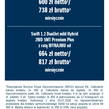
600 zł netto
/
2
738 zł brutto
3
miesięcznie
Swift 1.2 DualJet mild Hybrid
2WD 5MT Premium Plus
z ratą WYNAJMU od
664 zł netto
/
2
817 zł brutto
3
miesięcznie
1
Rzeczywista Roczna Stopa Oprocentowania (RRSO) wynosi 0%. Całkowita
kwota kredytu: 34 950 zł. Całkowita kwota do zapłaty: 34 950 zł.
Oprocentowanie stałe: 0%. Całkowity koszt kredytu: 0 zł (w tym: prowizja: 0
zł, odsetki: 0 zł). Spłata kredytu 34 950 zł jednorazowo po 12 miesiącach od
wypłaty kredytu. Kalkulacja z dnia 03.07.2026. na reprezentatywnym
przykładzie dla kredytu samochodowego 50/50 na zakup pojazdu w cenie 69
900 zł. Wpłata własna w wysokości 34 950 zł (50% ceny pojazdu).