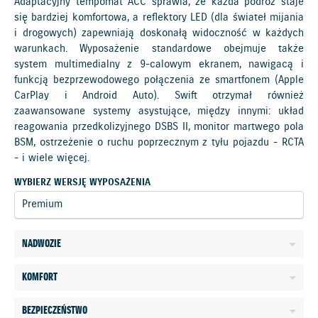
Adaptacyjny tempomat ACC sprawia, że każda podróż staje
się bardziej komfortowa, a reflektory LED (dla świateł mijania
i drogowych) zapewniają doskonałą widoczność w każdych
warunkach. Wyposażenie standardowe obejmuje także
system multimedialny z 9-calowym ekranem, nawigacą i
funkcją bezprzewodowego połączenia ze smartfonem (Apple
CarPlay i Android Auto). Swift otrzymał również
zaawansowane systemy asystujące, między innymi: układ
reagowania przedkolizyjnego DSBS II, monitor martwego pola
BSM, ostrzeżenie o ruchu poprzecznym z tyłu pojazdu - RCTA
- i wiele więcej.
WYBIERZ WERSJĘ WYPOSAŻENIA
NADWOZIE
KOMFORT
BEZPIECZEŃSTWO