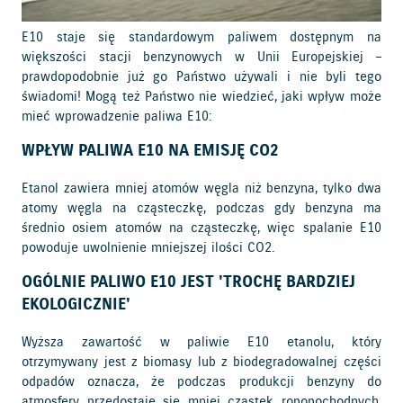
E10 staje się standardowym paliwem dostępnym na
większości stacji benzynowych w Unii Europejskiej –
prawdopodobnie już go Państwo używali i nie byli tego
świadomi! Mogą też Państwo nie wiedzieć, jaki wpływ może
mieć wprowadzenie paliwa E10:
WPŁYW PALIWA E10 NA EMISJĘ CO2
Etanol zawiera mniej atomów węgla niż benzyna, tylko dwa
atomy węgla na cząsteczkę, podczas gdy benzyna ma
średnio osiem atomów na cząsteczkę, więc spalanie E10
powoduje uwolnienie mniejszej ilości CO2.
OGÓLNIE PALIWO E10 JEST 'TROCHĘ BARDZIEJ
EKOLOGICZNIE'
Wyższa zawartość w paliwie E10 etanolu, który
otrzymywany jest z biomasy lub z biodegradowalnej części
odpadów oznacza, że podczas produkcji benzyny do
atmosfery przedostaje się mniej cząstek ropopochodnych.