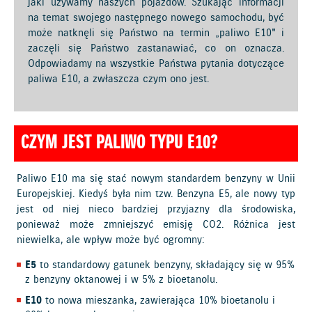
jaki używamy naszych pojazdów. Szukając informacji
na temat swojego następnego nowego samochodu, być
może natknęli się Państwo na termin „paliwo E10" i
zaczęli się Państwo zastanawiać, co on oznacza.
Odpowiadamy na wszystkie Państwa pytania dotyczące
paliwa E10, a zwłaszcza czym ono jest.
CZYM JEST PALIWO TYPU E10?
Paliwo E10 ma się stać nowym standardem benzyny w Unii
Europejskiej. Kiedyś była nim tzw. Benzyna E5, ale nowy typ
jest od niej nieco bardziej przyjazny dla środowiska,
ponieważ może zmniejszyć emisję CO2. Różnica jest
niewielka, ale wpływ może być ogromny:
E5
to standardowy gatunek benzyny, składający się w 95%
z benzyny oktanowej i w 5% z bioetanolu.
E10
to nowa mieszanka, zawierająca 10% bioetanolu i