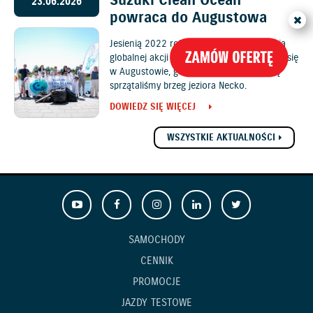
Suzuki Clean Ocean
23.06.2026
powraca do Augustowa
Jesienią 2022 roku pierwsza polska edycja
globalnej akcji Suzuki Clean Ocean odbyła się
w Augustowie, gdzie z młodzieżą szkolną
sprzątaliśmy brzeg jeziora Necko.
DOWIEDZ SIĘ WIĘCEJ
WSZYSTKIE AKTUALNOŚCI
SAMOCHODY
CENNIK
PROMOCJE
JAZDY TESTOWE