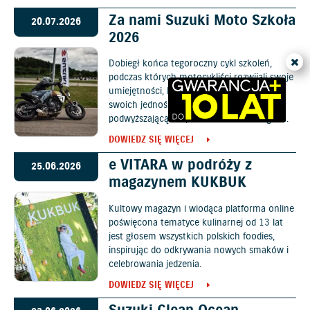
Za nami Suzuki Moto Szkoła
20.07.2026
2026
Dobiegł końca tegoroczny cykl szkoleń,
podczas których motocykliści rozwijali swoje
umiejętności, lepiej poznali możliwości
swoich jednośladów oraz zdobyli wiedzę
podwyższającą bezpieczeństwo na drogach.
DOWIEDZ SIĘ WIĘCEJ
e VITARA w podróży z
25.06.2026
magazynem KUKBUK
Kultowy magazyn i wiodąca platforma online
poświęcona tematyce kulinarnej od 13 lat
jest głosem wszystkich polskich foodies,
inspirując do odkrywania nowych smaków i
celebrowania jedzenia.
DOWIEDZ SIĘ WIĘCEJ