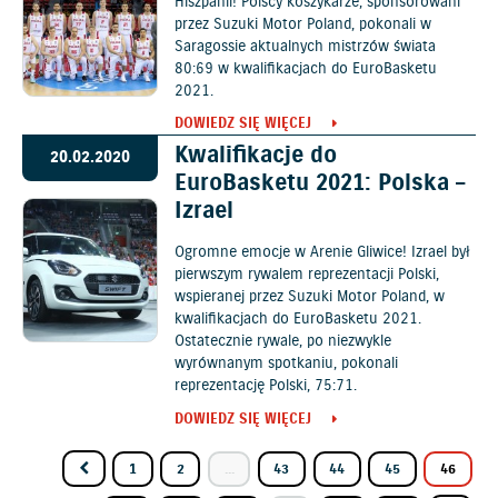
Hiszpanii! Polscy koszykarze, sponsorowani
przez Suzuki Motor Poland, pokonali w
Saragossie aktualnych mistrzów świata
80:69 w kwalifikacjach do EuroBasketu
2021.
DOWIEDZ SIĘ WIĘCEJ
Kwalifikacje do
20.02.2020
EuroBasketu 2021: Polska –
Izrael
Ogromne emocje w Arenie Gliwice! Izrael był
pierwszym rywalem reprezentacji Polski,
wspieranej przez Suzuki Motor Poland, w
kwalifikacjach do EuroBasketu 2021.
Ostatecznie rywale, po niezwykle
wyrównanym spotkaniu, pokonali
reprezentację Polski, 75:71.
DOWIEDZ SIĘ WIĘCEJ
1
2
...
43
44
45
46