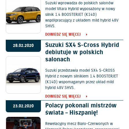
Suzuki wprowadza do polskich salonów
model Vitara Hybrid wyposażony w nowy
silnik 1.4 BOOSTERJET (K14D)
współpracujący z układem mild hybrid 48V
SHVS.
DOWIEDZ SIĘ WIĘCEJ
Suzuki SX4 S-Cross Hybrid
28.02.2020
debiutuje w polskich
salonach
Suzuki przedstawia model SX4 S-CROSS
Hybrid z nowym silnikiem 1.4 BOOSTERJET
(K14D) wspomaganym przez układ mild
hybrid 48V SHVS.
DOWIEDZ SIĘ WIĘCEJ
Polacy pokonali mistrzów
23.02.2020
świata – Hiszpanię!
Rewelacyjny mecz Biało-Czerwonych w