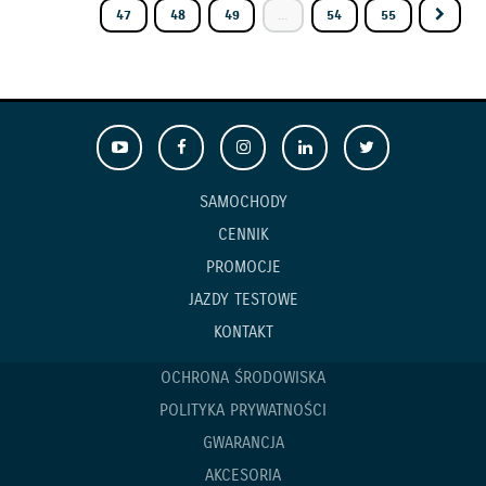
47
48
49
...
54
55
SAMOCHODY
CENNIK
PROMOCJE
JAZDY TESTOWE
KONTAKT
OCHRONA ŚRODOWISKA
POLITYKA PRYWATNOŚCI
GWARANCJA
AKCESORIA