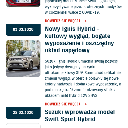
japońskiej marki. Modele Swift i Ignis będą
wykorzystywane przez stołecznych medyków
w codziennej walce z COVID-19.
DOWIEDZ SIĘ WIĘCEJ
Nowy Ignis Hybrid -
03.03.2020
kultowy wygląd, bogate
wyposażenie i oszczędny
układ napędowy
Suzuki Ignis Hybrid umacnia swoją pozycję
jako jedyny dostępny na rynku
ultrakompaktowy SUV. Samochód delikatnie
zmienił wygląd, w ofercie pojawiły się nowe
kolory nadwozia i dodatkowe wyposażenie, a
pod maskę trafił zmodernizowany silnik z
układem mild hybrid 12V SHVS.
DOWIEDZ SIĘ WIĘCEJ
Suzuki wprowadza model
28.02.2020
Swift Sport Hybrid